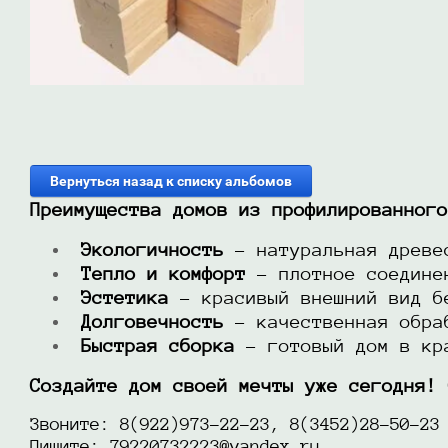
Вернуться назад к списку альбомов
Преимущества домов из профилированного
Экологичность
– натуральная древес
Тепло и комфорт
– плотное соединен
Эстетика
– красивый внешний вид б
Долговечность
– качественная обраб
Быстрая сборка
– готовый дом в кра
Создайте дом своей мечты уже сегодня! 
Звоните: 8(922)973-22-23,
8(3452)28-50-23
Пишите: 79220732223@yandex.ru